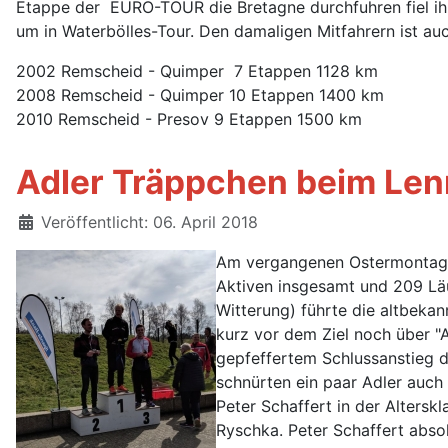
Etappe der EURO-TOUR die Bretagne durchfuhren fiel ih
um in Waterbölles-Tour. Den damaligen Mitfahrern ist au
2002 Remscheid - Quimper 7 Etappen 1128 km
2008 Remscheid - Quimper 10 Etappen 1400 km
2010 Remscheid - Presov 9 Etappen 1500 km
Adler Träppchen beim Len
Details
Veröffentlicht: 06. April 2018
Am vergangenen Ostermontag w
Aktiven insgesamt und 209 Läu
Witterung) führte die altbeka
kurz vor dem Ziel noch über 
gepfeffertem Schlussanstieg d
schnürten ein paar Adler auch
Peter Schaffert in der Altersk
Ryschka. Peter Schaffert absol