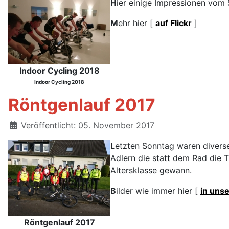
H
ier einige Impressionen vom S
M
ehr hier [
auf Flickr
]
Indoor Cycling 2018
Indoor Cycling 2018
Röntgenlauf 2017
Details
Veröffentlicht: 05. November 2017
L
etzten Sonntag waren diverse
Adlern die statt dem Rad die T
Altersklasse gewann.
B
ilder wie immer hier [
in unse
Röntgenlauf 2017