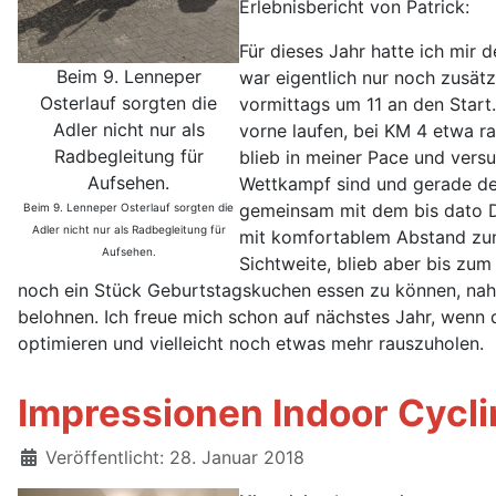
Erlebnisbericht von Patrick:
Für dieses Jahr hatte ich mir
Beim 9. Lenneper
war eigentlich nur noch zusät
Osterlauf sorgten die
vormittags um 11 an den Start
Adler nicht nur als
vorne laufen, bei KM 4 etwa r
Radbegleitung für
blieb in meiner Pace und vers
Aufsehen.
Wettkampf sind und gerade der
gemeinsam mit dem bis dato Dr
Beim 9. Lenneper Osterlauf sorgten die
Adler nicht nur als Radbegleitung für
mit komfortablem Abstand zum 
Aufsehen.
Sichtweite, blieb aber bis zum
noch ein Stück Geburtstagskuchen essen zu können, nah
belohnen. Ich freue mich schon auf nächstes Jahr, wenn d
optimieren und vielleicht noch etwas mehr rauszuholen.
Impressionen Indoor Cycl
Details
Veröffentlicht: 28. Januar 2018