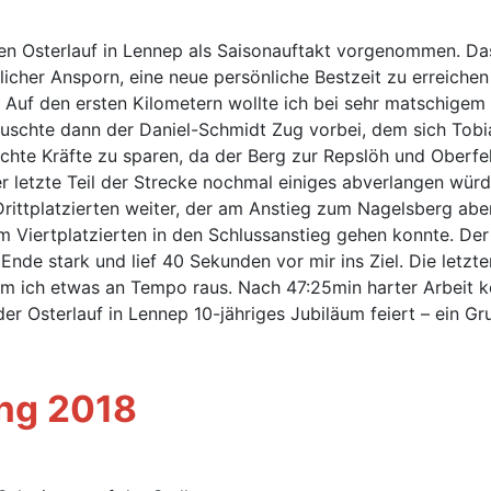
 den Osterlauf in Lennep als Saisonauftakt vorgenommen. Da
zlicher Ansporn, eine neue persönliche Bestzeit zu erreich
. Auf den ersten Kilometern wollte ich bei sehr matschige
auschte dann der Daniel-Schmidt Zug vorbei, dem sich Tobi
uchte Kräfte zu sparen, da der Berg zur Repslöh und Oberfe
 letzte Teil der Strecke nochmal einiges abverlangen wür
ittplatzierten weiter, der am Anstieg zum Nagelsberg aber
Viertplatzierten in den Schlussanstieg gehen konnte. Der
 Ende stark und lief 40 Sekunden vor mir ins Ziel. Die let
m ich etwas an Tempo raus. Nach 47:25min harter Arbeit k
er Osterlauf in Lennep 10-jähriges Jubiläum feiert – ein G
ing 2018