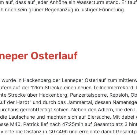
m auf, dass auf jeder Anhöhe ein Wasserturm stand. Er t
ch noch sein grüner Regenanzug in lustiger Erinnerung.
neper Osterlauf
urde in Hackenberg der Lenneper Osterlauf zum mittlerwei
fern auf der 12km Strecke einen neuen Teilnehmerrekord. 
nnte Strecke über Hackenberg, Panzertalsperre, Repslöh, O
"Auf der Hardt" und durch das Jammertal, dessen Namensge
urchaus gerechtfertigt schien. Neben den Adlern, die den L
 die Laufschuhe und machten sich auf Eiersuche. Mit dabei
lasse M40. Patrick lief nach 47:25min auf Gesamtplatz 3 hi
vierte die Distanz in 1:07:49h und erreichte damit Gesamtp