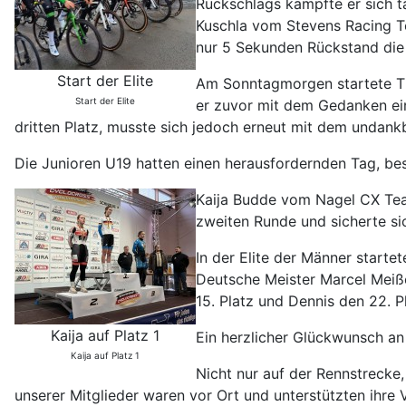
Rückschlags kämpfte er sich ta
Kuschla vom Stevens Racing T
nur 5 Sekunden Rückstand die
Start der Elite
Am Sonntagmorgen startete Ti
Start der Elite
er zuvor mit dem Gedanken ei
dritten Platz, musste sich jedoch erneut mit dem undank
Die Junioren U19 hatten einen herausfordernden Tag, be
Kaija Budde vom Nagel CX Team
zweiten Runde und sicherte si
In der Elite der Männer start
Deutsche Meister Marcel Meiß
15. Platz und Dennis den 22. P
Kaija auf Platz 1
Ein herzlicher Glückwunsch an
Kaija auf Platz 1
Nicht nur auf der Rennstrecke
unserer Mitglieder waren vor Ort und unterstützten ihre