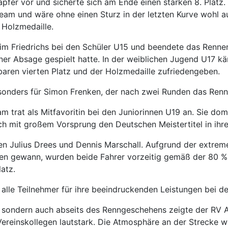
pfer vor und sicherte sich am Ende einen starken 8. Platz. S
eam und wäre ohne einen Sturz in der letzten Kurve wohl 
 Holzmedaille.
m Friedrichs bei den Schüler U15 und beendete das Renne
ner Absage gespielt hatte. In der weiblichen Jugend U17 
baren vierten Platz und der Holzmedaille zufriedengeben.
sonders für Simon Frenken, der nach zwei Runden das Renn
 trat als Mitfavoritin bei den Juniorinnen U19 an. Sie dom
ch mit großem Vorsprung den Deutschen Meistertitel in ihre
eten Julius Drees und Dennis Marschall. Aufgrund der extr
en gewann, wurden beide Fahrer vorzeitig gemäß der 80 
latz.
 alle Teilnehmer für ihre beeindruckenden Leistungen bei 
, sondern auch abseits des Renngeschehens zeigte der RV 
 Vereinskollegen lautstark. Die Atmosphäre an der Strecke 