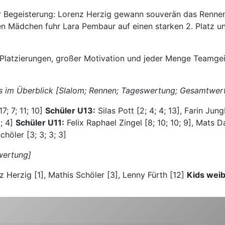
ür Begeisterung: Lorenz Herzig gewann souverän das Rennen
i den Mädchen fuhr Lara Pembaur auf einen starken 2. Platz
Platzierungen, großer Motivation und jeder Menge Teamgeist
ps im Überblick [Slalom; Rennen; Tageswertung; Gesamtwe
7; 7; 11; 10]
Schüler U13:
Silas Pott [2; 4; 4; 13], Farin Jung
5; 4]
Schüler U11:
Felix Raphael Zingel [8; 10; 10; 9], Mats D
höler [3; 3; 3; 3]
wertung]
 Herzig [1], Mathis Schöler [3], Lenny Fürth [12]
Kids weib