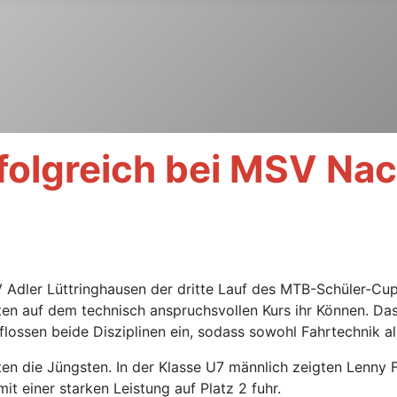
folgreich bei MSV N
dler Lüttringhausen der dritte Lauf des MTB-Schüler-Cups
gten auf dem technisch anspruchsvollen Kurs ihr Können. Da
lossen beide Disziplinen ein, sodass sowohl Fahrtechnik a
en die Jüngsten. In der Klasse U7 männlich zeigten Lenny F
it einer starken Leistung auf Platz 2 fuhr.