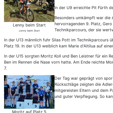
In der U9 erreichte Pit Fürth d
Besonders umkämpft war die Al
hervorragenden 9. Platz, Gero
Lenny beim Start
Technikparcours, der sie wertv
Lenny beim Start
In der U13 männlich fuhr Silas Pott im Technikparcours 
Platz 19. In der U13 weiblich kam Marie d'Altilua auf einen
In der U15 sorgten Moritz Koll und Ben Leistner für ei
Ben im Rennen die Nase vorn hatte. Am Ende reichte Mori
7.
Der Tag war geprägt von sport
Rückschläge zeigten die Adler
mitgereisten Eltern und dem 
und guter Verpflegung. So kan
Moritz auf Platz 5