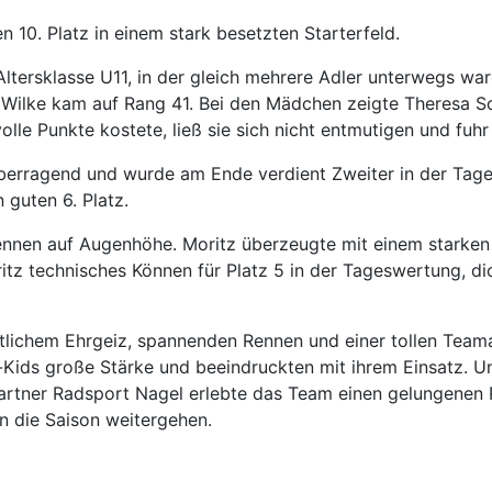
en 10. Platz in einem stark besetzten Starterfeld.
tersklasse U11, in der gleich mehrere Adler unterwegs ware
 Wilke kam auf Rang 41. Bei den Mädchen zeigte Theresa S
olle Punkte kostete, ließ sie sich nicht entmutigen und fuhr
überragend und wurde am Ende verdient Zweiter in der Tage
 guten 6. Platz.
n Rennen auf Augenhöhe. Moritz überzeugte mit einem stark
tz technisches Können für Platz 5 in der Tageswertung, dic
lichem Ehrgeiz, spannenden Rennen und einer tollen Teama
-Kids große Stärke und beeindruckten mit ihrem Einsatz. U
Partner Radsport Nagel erlebte das Team einen gelungenen
n die Saison weitergehen.