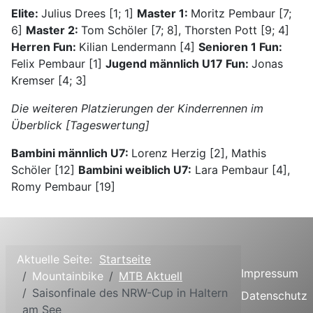
Elite:
Julius Drees [1; 1]
Master 1:
Moritz Pembaur [7;
6]
Master 2:
Tom Schöler [7; 8], Thorsten Pott [9; 4]
Herren Fun:
Kilian Lendermann [4]
Senioren 1 Fun:
Felix Pembaur [1]
Jugend männlich U17 Fun:
Jonas
Kremser [4; 3]
Die
weiteren Platzierungen
der Kinderrennen im
Überblick [Tageswertung]
Bambini männlich U7:
Lorenz Herzig [2], Mathis
Schöler [12]
Bambini weiblich U7:
Lara Pembaur [4],
Romy Pembaur [19]
Aktuelle Seite:
Startseite
Impressum
Mountainbike
MTB Aktuell
Saisonfinale des NRW-Cup in Haltern
Datenschutz
am See