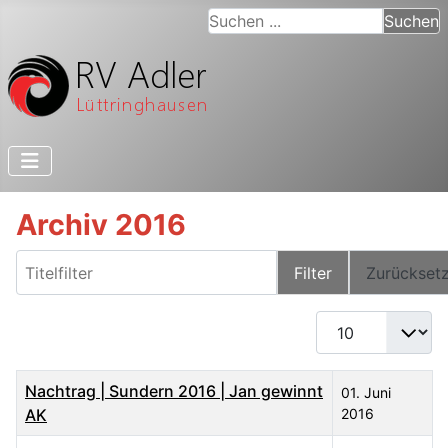
Suchen ...
Suchen
Archiv 2016
Titelfilter
Filter
Zurückset
Anzeige #
Titel
Veröffentlichungsdatum
Nachtrag | Sundern 2016 | Jan gewinnt
01. Juni
AK
2016